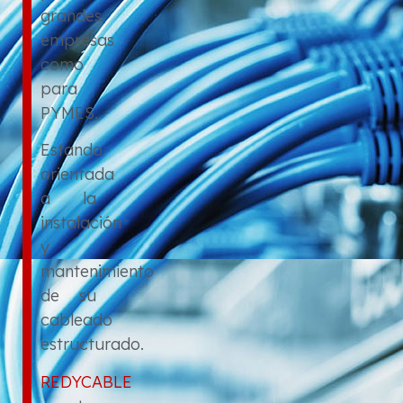
grandes
empresas
como
para
PYMES.
Estando
orientada
a la
instalación
y
mantenimiento
de su
cableado
estructurado.
REDYCABLE