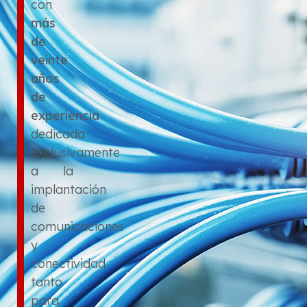
con
más
de
veinte
años
de
experiencia
dedicada
exclusivamente
a la
implantación
de
comunicaciones
y
conectividad
tanto
para