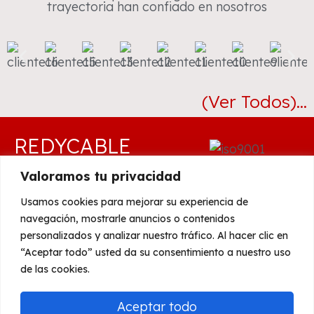
trayectoria han confiado en nosotros
(Ver Todos)...
REDYCABLE
S.C.A.
Valoramos tu privacidad
Usamos cookies para mejorar su experiencia de
C/ Francisco Agudo
navegación, mostrarle anuncios o contenidos
Gómez, 4, 29010
personalizados y analizar nuestro tráfico. Al hacer clic en
Copyright
(Málaga)
Gesinfo Online
“Aceptar todo” usted da su consentimiento a nuestro uso
de las cookies.
S.L.
952 070 929
info@redycable.com
Aceptar todo