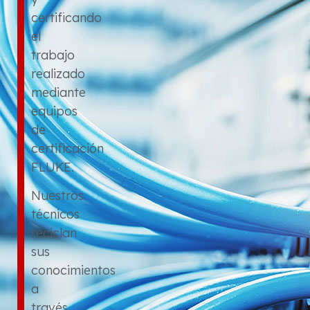
certificando
el
trabajo
realizado
mediante
equipos
de
certificación
FLUKE.
Nuestros
técnicos
reciclan
sus
conocimientos
a
través