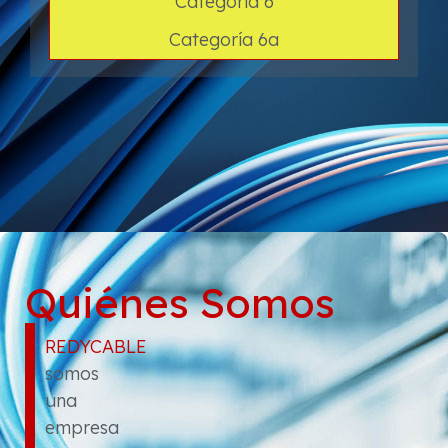
Categoría 6
Categoría 6a
Quiénes Somos
REDYCABLE
somos
una
empresa