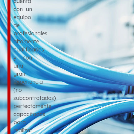
cuenta
con un
equipo
de
profesionales
altamente
cualificados
y con
una
gran
experiencia
(no
subcontratados)
perfectamente
capacitados
para
realizar