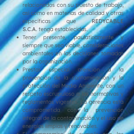
relacionados con su puesto de trabajo,
así como en materias de calidad y otras
específicas que
REDYCABLE
S.C.A.
tenga establecidas.
Tener presente, paulatinamente y
siempre que sea viable, consideraciones
ambientales en las decisiones tomadas
por la organización.
Prestar especial atención a la
prevención de la contaminación y la
protección del Medio Ambiente, con un
respeto escrupuloso a las normativas y
reglamentos vigentes. La gerencia está
comprometida con la prevención
integral de la contaminación y el uso de
energías limpias y renovables.