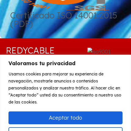
Certificado ISO 14001:2015
(PDF)
REDYCABLE
S.C.A.
Valoramos tu privacidad
Usamos cookies para mejorar su experiencia de
C/ Francisco Agudo
navegación, mostrarle anuncios o contenidos
Gómez, 4, 29010
personalizados y analizar nuestro tráfico. Al hacer clic en
(Málaga)
“Aceptar todo” usted da su consentimiento a nuestro uso
de las cookies.
952 070 929
Copyright
info@redycable.com
Aceptar todo
Gesinfo Online
S.L.
VCard Redycable