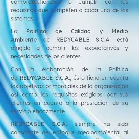
comprometiéndose a cumplir con los
requisitos que competen a cada uno de los
sistemas.
La
Política de Calidad y Medio
Ambiente
de
REDYCABLE S.C.A.
está
dirigida a cumplir las expectativas y
necesidades de los clientes.
Con la elaboración de la Política
de
REDYCABLE S.C.A.
, ésta tiene en cuenta
los objetivos primordiales de la organización
así como los requisitos exigidos por sus
clientes en cuanto a la prestación de su
servicio eficazmente.
REDYCABLE S.C.A.
siempre ha sido
consciente del enfoque medioambiental al