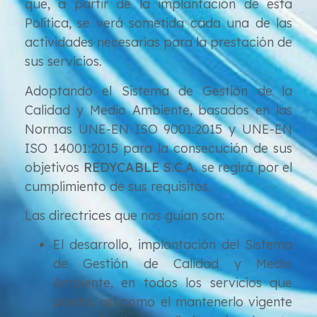
que, a partir de la implantación de esta
Política, se verá sometida cada una de las
actividades necesarias para la prestación de
sus servicios.
Adoptando el Sistema de Gestión de la
Calidad y Medio Ambiente, basados en las
Normas UNE-EN ISO 9001:2015 y UNE-EN
ISO 14001:2015 para la consecución de sus
objetivos
REDYCABLE S.C.A.
se regirá por el
cumplimiento de sus requisitos.
Las directrices que nos guían son:
El desarrollo, implantación del Sistema
de Gestión de Calidad y Medio
Ambiente, en todos los servicios que
presta, así como el mantenerlo vigente