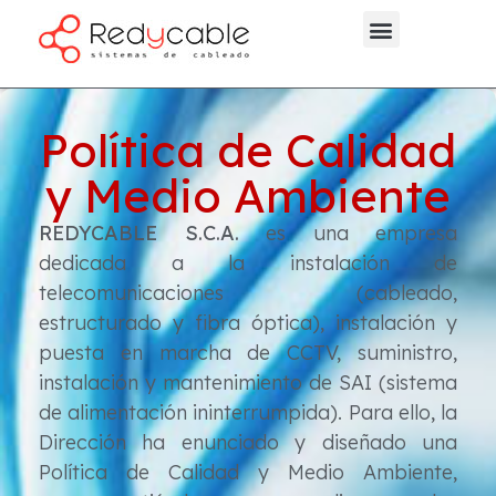
Nuestra Empresa
Política de Calidad
y Medio Ambiente
REDYCABLE S.C.A.
es una empresa
dedicada a la instalación de
telecomunicaciones (cableado,
estructurado y fibra óptica), instalación y
puesta en marcha de CCTV, suministro,
instalación y mantenimiento de SAI (sistema
de alimentación ininterrumpida). Para ello, la
Dirección ha enunciado y diseñado una
Política de Calidad y Medio Ambiente,