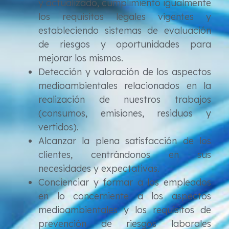
y actualizado, cumplimiento igualmente
los requisitos legales vigentes y
estableciendo sistemas de evaluación
de riesgos y oportunidades para
mejorar los mismos.
Detección y valoración de los aspectos
medioambientales relacionados en la
realización de nuestros trabajos
(consumos, emisiones, residuos y
vertidos).
Alcanzar la plena satisfacción de los
clientes, centrándonos en sus
necesidades y expectativas.
Concienciar y formar a los empleados
en lo concerniente a los aspectos
medioambientales y los requisitos de
prevención de riesgos laborales