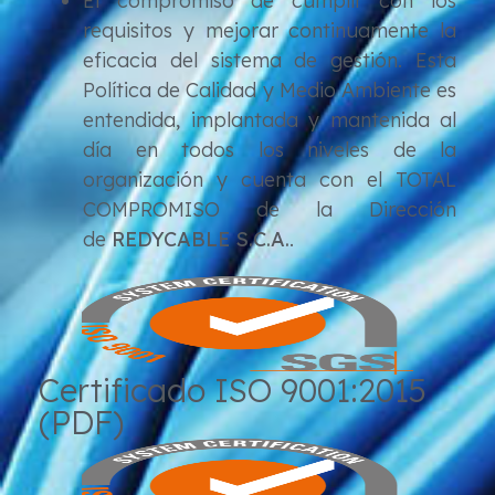
El compromiso de cumplir con los
requisitos y mejorar continuamente la
eficacia del sistema de gestión. Esta
Política de Calidad y Medio Ambiente es
entendida, implantada y mantenida al
día en todos los niveles de la
organización y cuenta con el TOTAL
COMPROMISO de la Dirección
de
REDYCABLE S.C.A.
.
Certificado ISO 9001:2015
(PDF)